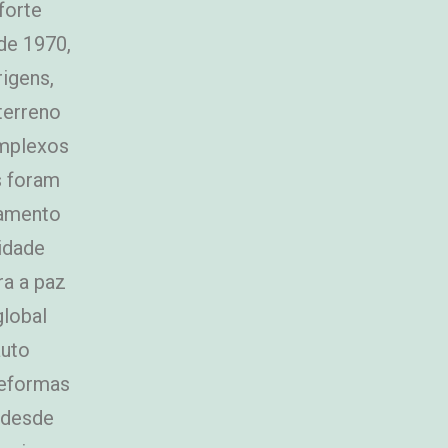
forte
de 1970,
igens,
terreno
omplexos
s foram
samento
idade
ra a paz
global
auto
reformas
, desde