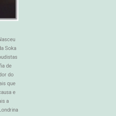
 Nasceu
da Soka
budistas
ia de
dor do
ais que
causa e
is a
Londrina