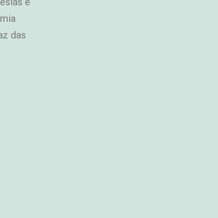
esias e
emia
az das