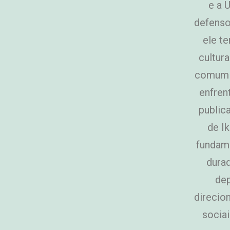
e a 
defenso
ele t
cultur
comum e
enfren
public
de I
fundame
durad
dep
direcio
sociai