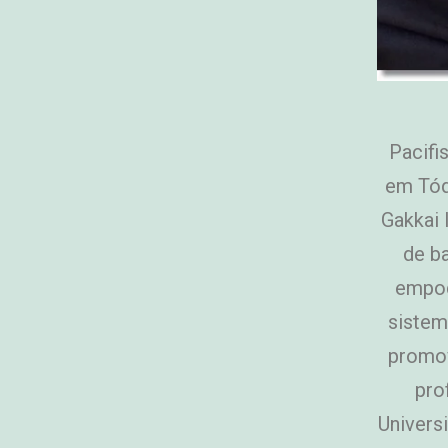
Pacifi
em Tóq
Gakkai 
de b
empod
sistem
promov
pro
Univers